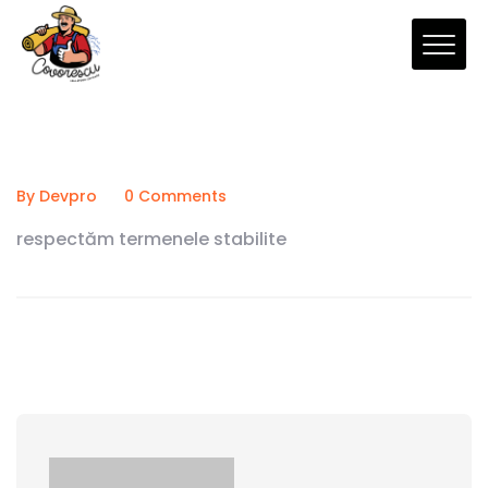
By Devpro
0 Comments
respectăm termenele stabilite