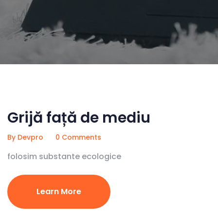
Grijă față de mediu
By Devpro
0 Comments
folosim substante ecologice
Learn More